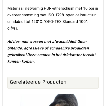
Materiaal
:
netvormig
PUR-
ether
schuim
met
10
ppi
in
overeenstemming met
ISO
1798
,
open celstructuur
en
stabiel tot
120
°
C.
"
ÖKO
-
TEX
Standard
100
"
,
gifvrij
.
Advies: niet wassen met afwasmiddel! Geen
bijtende, agressieve of schadelijke producten
gebruiken! Deze zouden in het drinkwater terecht
kunnen komen.
Gerelateerde Producten