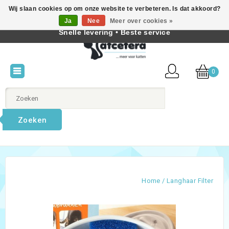
Wij slaan cookies op om onze website te verbeteren. Is dat akkoord?
Beste producten voor katten • Kennis van kattengedrag •
Ja
Nee
Meer over cookies »
Nederlands
Snelle levering • Beste service
0
Zoeken
Home
/
Langhaar Filter