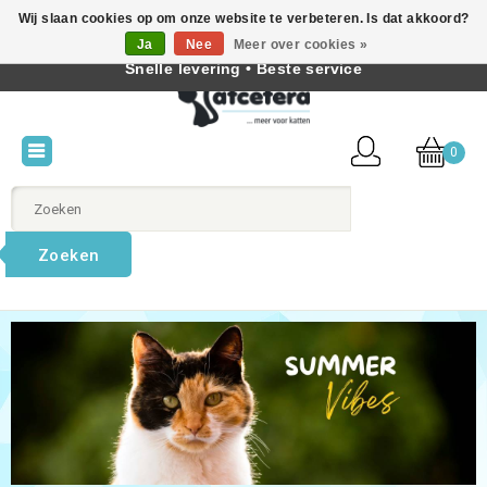
Wij slaan cookies op om onze website te verbeteren. Is dat akkoord?
Beste producten voor katten • Kennis van kattengedrag •
Ja
Nee
Meer over cookies »
Nederlands
Snelle levering • Beste service
0
Zoeken