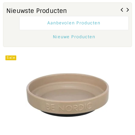
Nieuwste Producten
Aanbevolen Producten
Nieuwe Producten
Sale
Sale
Sale
Sale
Sale
Sale
Sale
Sale
Sale
Sale