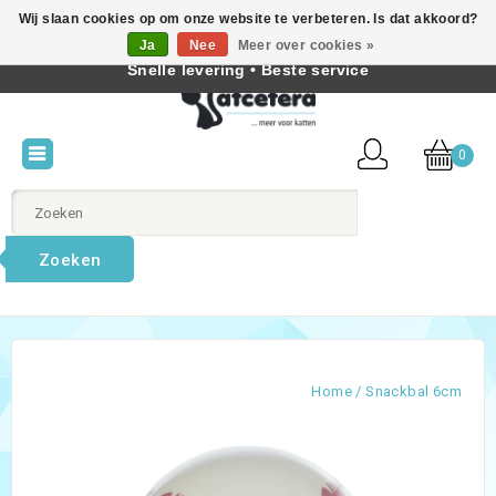
Wij slaan cookies op om onze website te verbeteren. Is dat akkoord?
Beste producten voor katten • Kennis van kattengedrag •
Ja
Nee
Meer over cookies »
Nederlands
Snelle levering • Beste service
0
Zoeken
Home
/
Snackbal 6cm