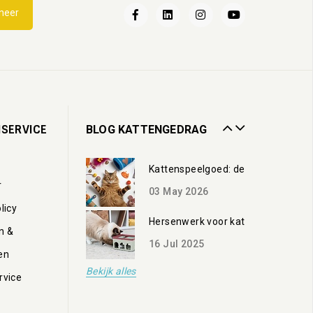
Katten en water
neer
21
May
2025
Wandelen met je kat
28
Mar
2024
Catnip voor katten
SERVICE
BLOG KATTENGEDRAG
28
May
2026
Kattenspeelgoed: de beste speeltje
r
03
May
2026
licy
Hersenwerk voor katten: zo voorkom
n &
16
Jul
2025
en
Bekijk alles
Katten en water
rvice
21
May
2025