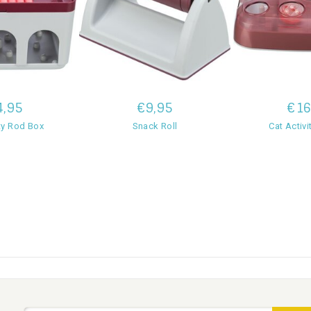
4,95
€9,95
€16
ity Rod Box
Snack Roll
Cat Activ