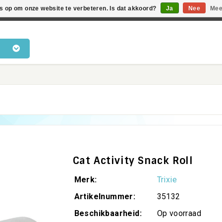
es op om onze website te verbeteren. Is dat akkoord?
Ja
Nee
Mee
en voor katten • Kennis van kattengedrag • Snelle levering •
Cat Activity Snack Roll
Merk:
Trixie
Artikelnummer:
35132
Beschikbaarheid:
Op voorraad