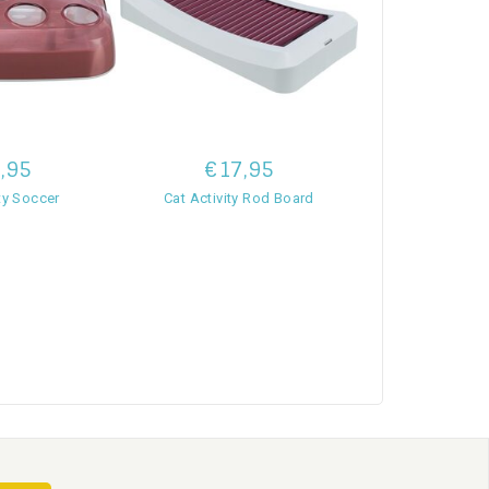
,95
€17,95
€19
ity Soccer
Cat Activity Rod Board
Cat Activity 