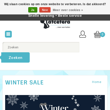
Wij slaan cookies op om onze website te verbeteren. Is dat akkoord?
Beste producten voor katten • Kennis van kattengedrag •
Ja
Nee
Meer over cookies »
Nederlands
Snelle levering • Beste service
0
Zoeken
WINTER SALE
Home