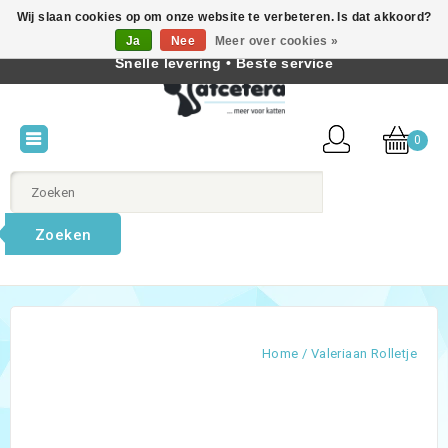
Wij slaan cookies op om onze website te verbeteren. Is dat akkoord?
Beste producten voor katten • Kennis van kattengedrag •
Ja
Nee
Meer over cookies »
Nederlands
Snelle levering • Beste service
0
Zoeken
Home
/
Valeriaan Rolletje