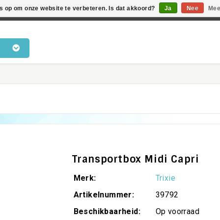
es op om onze website te verbeteren. Is dat akkoord?
Ja
Nee
Mee
en voor katten • Kennis van kattengedrag • Snelle levering •
Transportbox Midi Capri
Merk:
Trixie
Artikelnummer:
39792
Beschikbaarheid:
Op voorraad