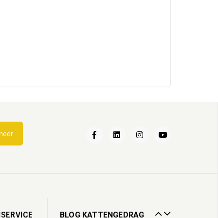
Katten en water
neer
21
May
2025
Wandelen met je kat
28
Mar
2024
Catnip voor katten
SERVICE
BLOG KATTENGEDRAG