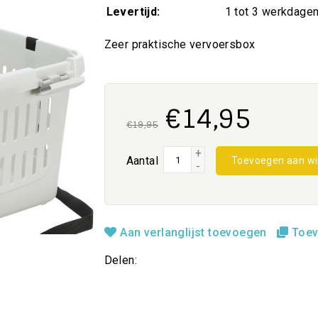
Levertijd:
1 tot 3 werkdage
Zeer praktische vervoersbox
€14,95
€19,95
+
Aantal
Toevoegen aan w
-
Aan verlanglijst toevoegen
Toev
Delen: