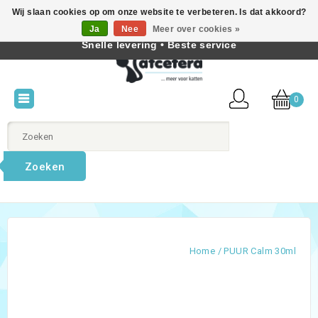
Wij slaan cookies op om onze website te verbeteren. Is dat akkoord?
Beste producten voor katten • Kennis van kattengedrag •
Ja
Nee
Meer over cookies »
Nederlands
Snelle levering • Beste service
0
Zoeken
Home
/
PUUR Calm 30ml