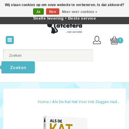
Wij slaan cookies op om onze website te verbeteren. Is dat akkoord?
Beste producten voor katten • Kennis van kattengedrag •
Ja
Nee
Meer over cookies »
Nederlands
Snelle levering • Beste service
0
Zoeken
Home
/
Als De Kat Het Voor Het Zeggen Had...