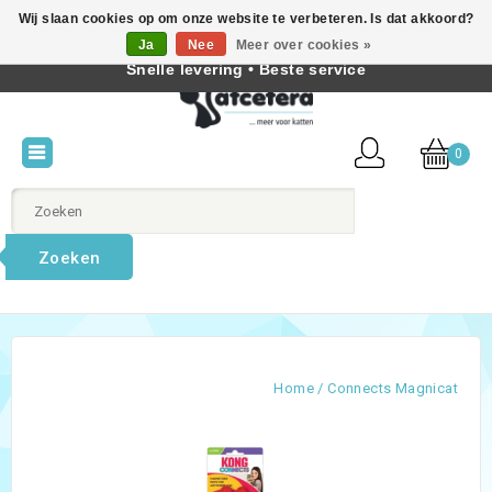
Wij slaan cookies op om onze website te verbeteren. Is dat akkoord?
Beste producten voor katten • Kennis van kattengedrag •
Ja
Nee
Meer over cookies »
Nederlands
Snelle levering • Beste service
0
Zoeken
Home
/
Connects Magnicat