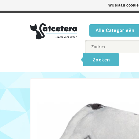
Wij slaan cooki
Beste product
Alle Categorieën
Zoeken