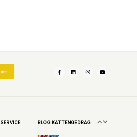
Katten en water
neer
21
May
2025
Wandelen met je kat
28
Mar
2024
Catnip voor katten
SERVICE
BLOG KATTENGEDRAG
28
May
2026