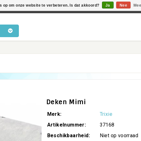
es op om onze website te verbeteren. Is dat akkoord?
Ja
Nee
Mee
en voor katten • Kennis van kattengedrag • Snelle levering •
Deken Mimi
Merk:
Trixie
Artikelnummer:
37168
Beschikbaarheid:
Niet op voorraad