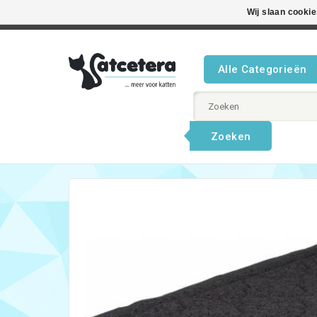
Wij slaan cooki
Beste product
Alle Categorieën
Zoeken