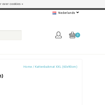
r over cookies »
 Beste service
Nederlands
0
Home
/
Kattenbakmat XXL (60x90cm)
m)