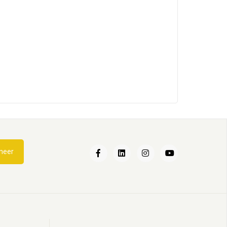
Katten en water
neer
21
May
2025
Wandelen met je kat
28
Mar
2024
Catnip voor katten