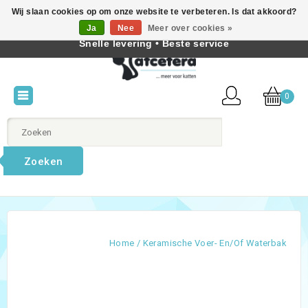
Wij slaan cookies op om onze website te verbeteren. Is dat akkoord?
Beste producten voor katten • Kennis van kattengedrag •
Ja
Nee
Meer over cookies »
Nederlands
Snelle levering • Beste service
0
Zoeken
Home
/
Keramische Voer- En/of Waterbak