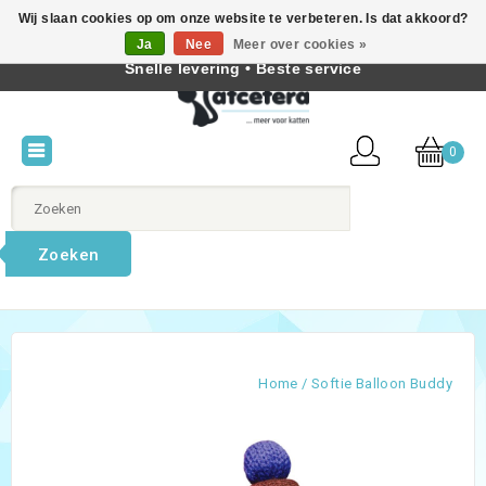
Wij slaan cookies op om onze website te verbeteren. Is dat akkoord?
Beste producten voor katten • Kennis van kattengedrag •
Ja
Nee
Meer over cookies »
Nederlands
Snelle levering • Beste service
0
Zoeken
Home
/
Softie Balloon Buddy