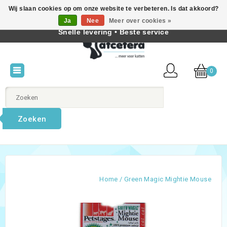
Wij slaan cookies op om onze website te verbeteren. Is dat akkoord?
Beste producten voor katten • Kennis van kattengedrag •
Ja
Nee
Meer over cookies »
Nederlands
Snelle levering • Beste service
0
Zoeken
Home
/
Green Magic Mightie Mouse