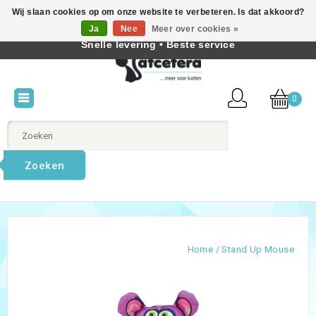
Wij slaan cookies op om onze website te verbeteren. Is dat akkoord?
Beste producten voor katten • Kennis van kattengedrag •
Ja
Nee
Meer over cookies »
Nederlands
Snelle levering • Beste service
0
Zoeken
Home
/
Stand Up Mouse