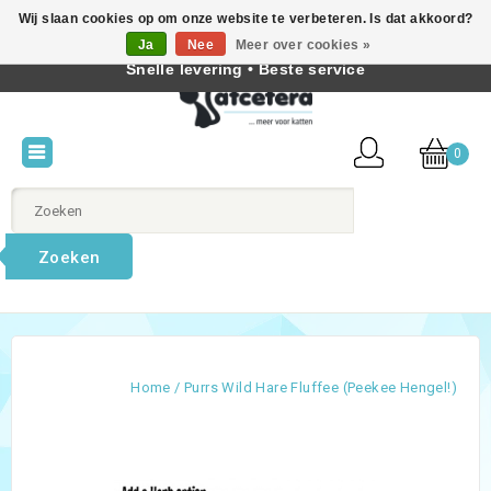
Wij slaan cookies op om onze website te verbeteren. Is dat akkoord?
Beste producten voor katten • Kennis van kattengedrag •
Ja
Nee
Meer over cookies »
Nederlands
Snelle levering • Beste service
0
Zoeken
Home
/
Purrs Wild Hare Fluffee (Peekee Hengel!)