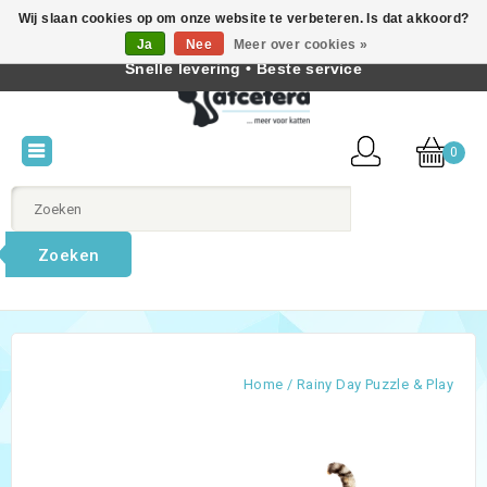
Wij slaan cookies op om onze website te verbeteren. Is dat akkoord?
Beste producten voor katten • Kennis van kattengedrag •
Ja
Nee
Meer over cookies »
Nederlands
Snelle levering • Beste service
0
Zoeken
Home
/
Rainy Day Puzzle & Play