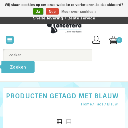
Wij slaan cookies op om onze website te verbeteren. Is dat akkoord?
Beste producten voor katten • Kennis van kattengedrag •
Ja
Nee
Meer over cookies »
Nederlands
Snelle levering • Beste service
0
Zoeken
PRODUCTEN GETAGD MET BLAUW
Home
/
Tags
/
Blauw