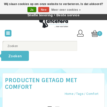
Wij slaan cookies op om onze website te verbeteren. Is dat akkoord?
Beste producten voor katten • Kennis van kattengedrag •
Ja
Nee
Meer over cookies »
Nederlands
Snelle levering • Beste service
0
Zoeken
PRODUCTEN GETAGD MET
COMFORT
Home
/
Tags
/
Comfort