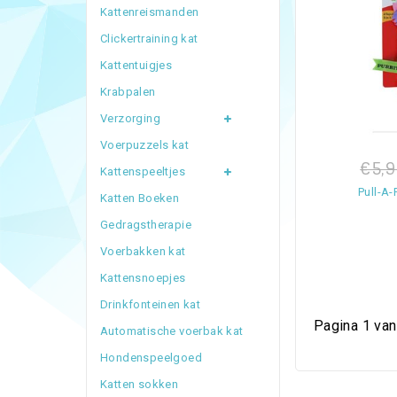
Kattenreismanden
Clickertraining kat
Kattentuigjes
Krabpalen
Verzorging
Voerpuzzels kat
€5,9
Kattenspeeltjes
Pull-A-
Katten Boeken
Gedragstherapie
Voerbakken kat
Kattensnoepjes
Drinkfonteinen kat
Pagina 1 van
Automatische voerbak kat
Hondenspeelgoed
Katten sokken