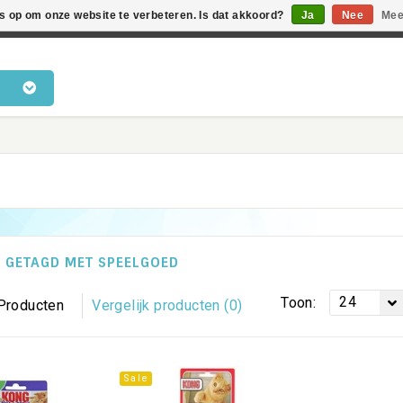
es op om onze website te verbeteren. Is dat akkoord?
Ja
Nee
Mee
en voor katten • Kennis van kattengedrag • Snelle levering •
 GETAGD MET SPEELGOED
24
Toon:
Producten
Vergelijk producten (0)
Sale