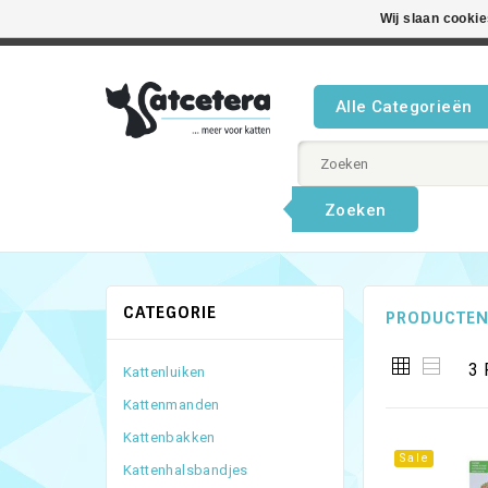
Wij slaan cooki
Beste product
Alle Categorieën
Zoeken
CATEGORIE
PRODUCTEN
3 
Kattenluiken
Kattenmanden
Kattenbakken
Sale
Kattenhalsbandjes