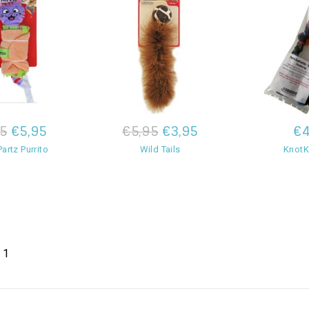
5
€5,95
€5,95
€3,95
€4
Partz Purrito
Wild Tails
KnotK
 1