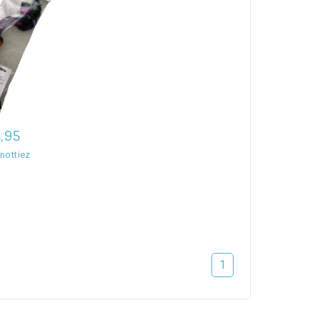
,95
nottiez
1