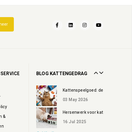
Katten en water
neer
21
May
2025
Wandelen met je kat
28
Mar
2024
Catnip voor katten
SERVICE
BLOG KATTENGEDRAG
28
May
2026
Kattenspeelgoed: de beste speeltje
r
03
May
2026
licy
Hersenwerk voor katten: zo voorkom
n &
16
Jul
2025
en