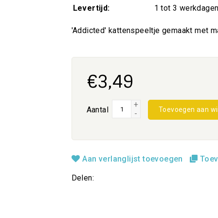
Levertijd:
1 tot 3 werkdage
'Addicted' kattenspeeltje gemaakt met m
€3,49
+
Aantal
Toevoegen aan w
-
Aan verlanglijst toevoegen
Toev
Delen: