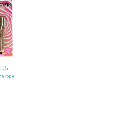
,95
ith rope