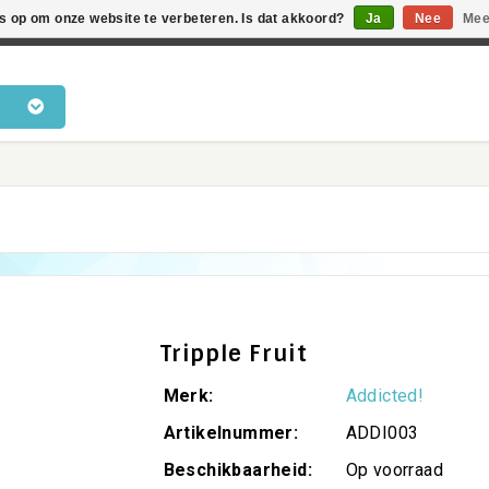
es op om onze website te verbeteren. Is dat akkoord?
Ja
Nee
Mee
en voor katten • Kennis van kattengedrag • Snelle levering •
Tripple Fruit
Merk:
Addicted!
Artikelnummer:
ADDI003
Beschikbaarheid:
Op voorraad