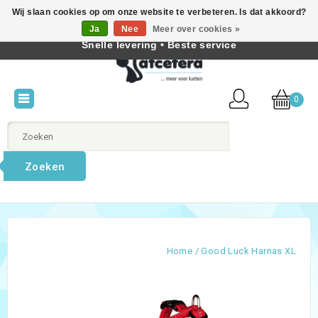
Wij slaan cookies op om onze website te verbeteren. Is dat akkoord?
Beste producten voor katten • Kennis van kattengedrag •
Ja
Nee
Meer over cookies »
Nederlands
Snelle levering • Beste service
0
Zoeken
Home
/
Good Luck Harnas XL