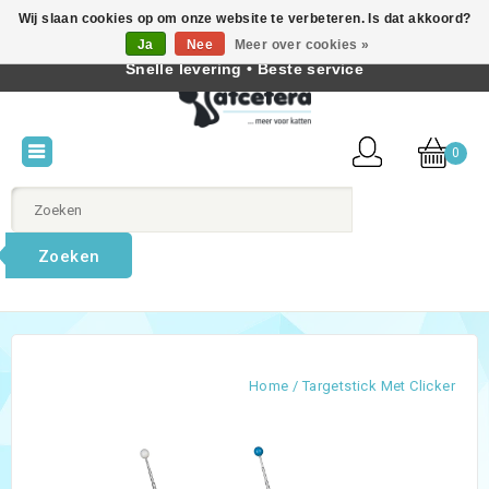
Wij slaan cookies op om onze website te verbeteren. Is dat akkoord?
Beste producten voor katten • Kennis van kattengedrag •
Ja
Nee
Meer over cookies »
Nederlands
Snelle levering • Beste service
0
Zoeken
Home
/
Targetstick Met Clicker