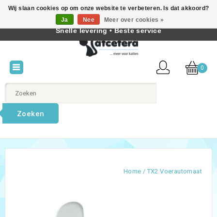
Wij slaan cookies op om onze website te verbeteren. Is dat akkoord?
Beste producten voor katten • Kennis van kattengedrag •
Ja
Nee
Meer over cookies »
Nederlands
Snelle levering • Beste service
0
Zoeken
Home
/
TX2 Voerautomaat