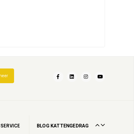
Katten en water
neer
21
May
2025
Wandelen met je kat
28
Mar
2024
Catnip voor katten
SERVICE
BLOG KATTENGEDRAG
28
May
2026