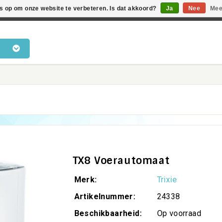
es op om onze website te verbeteren. Is dat akkoord?
Ja
Nee
Mee
en voor katten • Kennis van kattengedrag • Snelle levering •
TX8 Voerautomaat
Merk:
Trixie
Artikelnummer:
24338
Beschikbaarheid:
Op voorraad