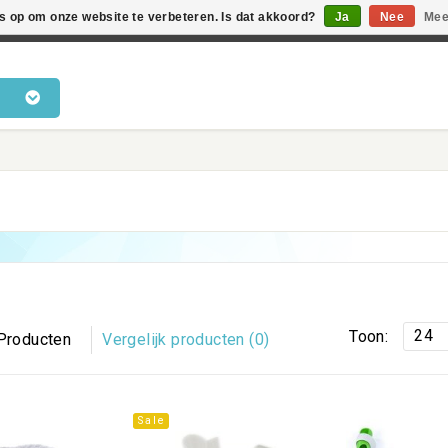
es op om onze website te verbeteren. Is dat akkoord?
Ja
Nee
Mee
en voor katten • Kennis van kattengedrag • Snelle levering •
24
Toon:
Producten
Vergelijk producten (0)
Sale