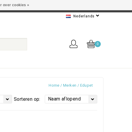
r over cookies »
 Beste service
Nederlands
0
Home
/
Merken
/
Edupet
Naam aflopend
Sorteren op: