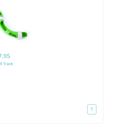
7,95
ll Track
1