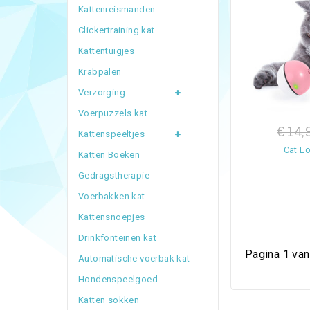
Kattenreismanden
Clickertraining kat
Kattentuigjes
Krabpalen
Verzorging
Voerpuzzels kat
€14,
Kattenspeeltjes
Cat Lo
Katten Boeken
Gedragstherapie
Voerbakken kat
Kattensnoepjes
Drinkfonteinen kat
Pagina 1 van
Automatische voerbak kat
Hondenspeelgoed
Katten sokken