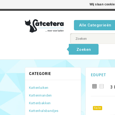
Wij slaan cooki
Beste product
Alle Categorieën
Zoeken
CATEGORIE
EDUPET
3 
Kattenluiken
Kattenmanden
Kattenbakken
Sale
Kattenhalsbandjes