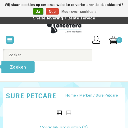
Wij slaan cookies op om onze website te verbeteren. Is dat akkoord?
Beste producten voor katten • Kennis van kattengedrag •
Ja
Nee
Meer over cookies »
Nederlands
Snelle levering • Beste service
0
Zoeken
SURE PETCARE
Home
/
Merken
/
Sure Petcare
Vergelijk producten (0)