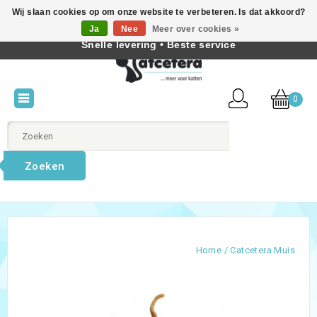
Wij slaan cookies op om onze website te verbeteren. Is dat akkoord?
Beste producten voor katten • Kennis van kattengedrag •
Ja
Nee
Meer over cookies »
Nederlands
Snelle levering • Beste service
0
Zoeken
Home
/
Catcetera Muis