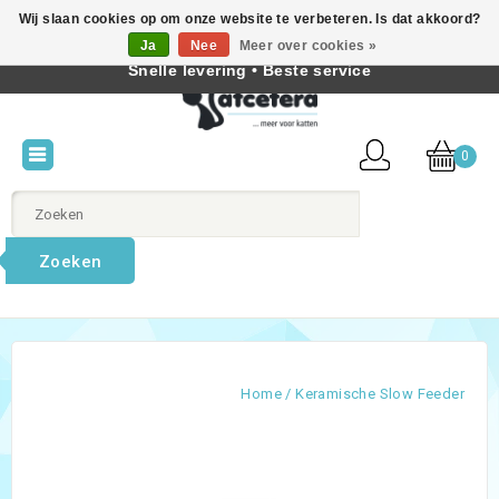
Wij slaan cookies op om onze website te verbeteren. Is dat akkoord?
Beste producten voor katten • Kennis van kattengedrag •
Ja
Nee
Meer over cookies »
Nederlands
Snelle levering • Beste service
0
Zoeken
Home
/
Keramische Slow Feeder