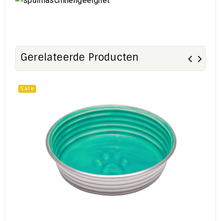
Gerelateerde Producten
Sale
Sa