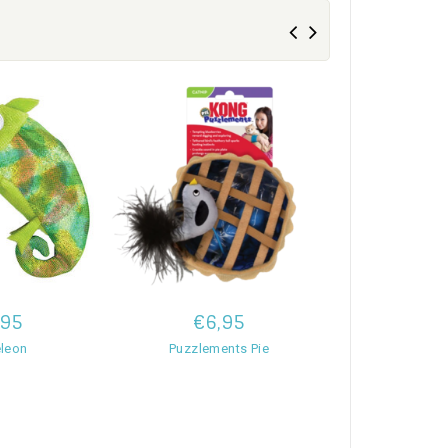
,95
€6,95
€6,
leon
Puzzlements Pie
Connects 