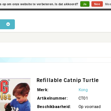
es op om onze website te verbeteren. Is dat akkoord?
Ja
Nee
Mee
en voor katten • Kennis van kattengedrag • Snelle levering •
Refillable Catnip Turtle
Merk:
Kong
Artikelnummer:
CT01
Beschikbaarheid:
Op voorraad