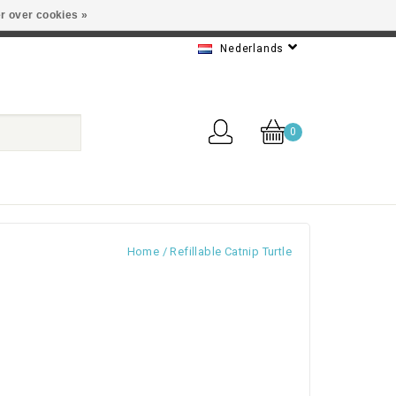
r over cookies »
 Beste service
Nederlands
0
Home
/
Refillable Catnip Turtle