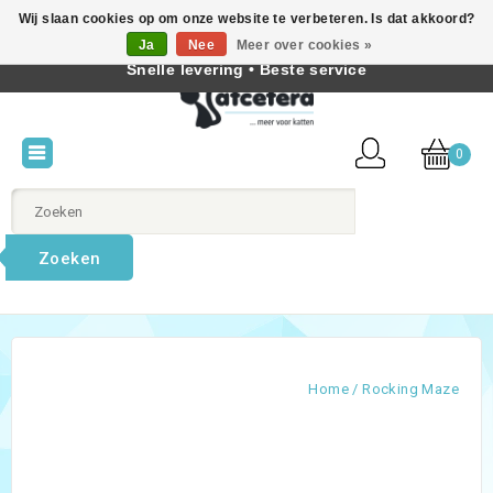
Wij slaan cookies op om onze website te verbeteren. Is dat akkoord?
Beste producten voor katten • Kennis van kattengedrag •
Ja
Nee
Meer over cookies »
Nederlands
Snelle levering • Beste service
0
Zoeken
Home
/
Rocking Maze