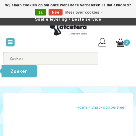
Wij slaan cookies op om onze website te verbeteren. Is dat akkoord?
Beste producten voor katten • Kennis van kattengedrag •
Ja
Nee
Meer over cookies »
Nederlands
Snelle levering • Beste service
0
Zoeken
Home
/
Snackdobbelsteen