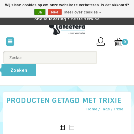
Wij slaan cookies op om onze website te verbeteren. Is dat akkoord?
Beste producten voor katten • Kennis van kattengedrag •
Ja
Nee
Meer over cookies »
Nederlands
Snelle levering • Beste service
0
Zoeken
PRODUCTEN GETAGD MET TRIXIE
Home
/
Tags
/
Trixie