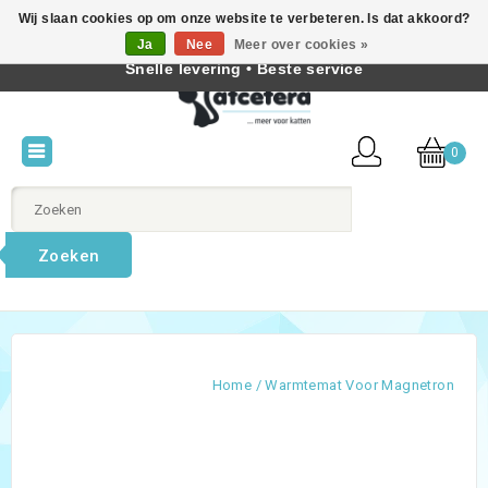
Wij slaan cookies op om onze website te verbeteren. Is dat akkoord?
Beste producten voor katten • Kennis van kattengedrag •
Ja
Nee
Meer over cookies »
Nederlands
Snelle levering • Beste service
0
Zoeken
Home
/
Warmtemat Voor Magnetron